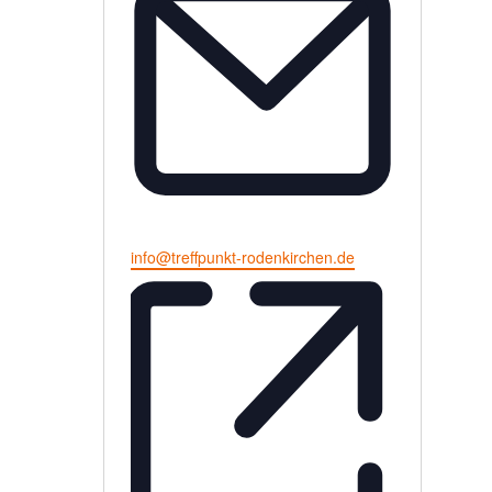
Email
info@treffpunkt-rodenkirchen.de