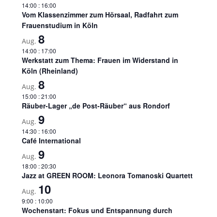
14:00
:
16:00
Vom Klassenzimmer zum Hörsaal, Radfahrt zum
Frauenstudium in Köln
8
Aug.
14:00
:
17:00
Werkstatt zum Thema: Frauen im Widerstand in
Köln (Rheinland)
8
Aug.
15:00
:
21:00
Räuber-Lager „de Post-Räuber“ aus Rondorf
9
Aug.
14:30
:
16:00
Café International
9
Aug.
18:00
:
20:30
Jazz at GREEN ROOM: Leonora Tomanoski Quartett
10
Aug.
9:00
:
10:00
Wochenstart: Fokus und Entspannung durch