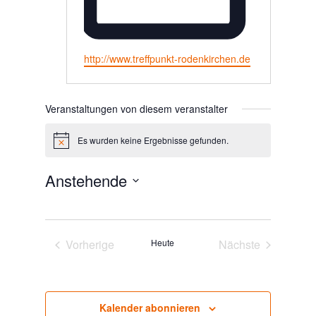
Webseite
http://www.treffpunkt-rodenkirchen.de
Veranstaltungen von diesem veranstalter
Es wurden keine Ergebnisse gefunden.
Hinweis
Anstehende
Datum
wählen.
Vorherige
Heute
Nächste
Veranstaltungen
Veranstaltunge
Kalender abonnieren