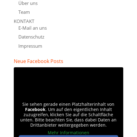
Über uns
Team
KONTAKT
E-Mail an uns
Datenschutz
Impressum
Neue Facebook Posts
Sie sehen gerade einen Platzhalterinhalt von
Facebook
. Um auf den eigentlichen Inhalt
zuzugreifen, klicken Sie auf die Schaltfläche
unten. Bitte beachten Sie, dass dabei Daten an
Drittanbieter weitergegeben werden.
Mehr Informationen