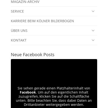
MAGAZIN-ARCHIV
SERVICE
KARRIERE BEIM KÖLNER BILDERBOGEN
ÜBER UNS
KONTAKT
Neue Facebook Posts
Sie sehen gerade einen Platzhalterinhalt von
Facebook
. Um auf den eigentlichen Inhalt
zuzugreifen, klicken Sie auf die Schaltfläche
unten. Bitte beachten Sie, dass dabei Daten an
Drittanbieter weitergegeben werden.