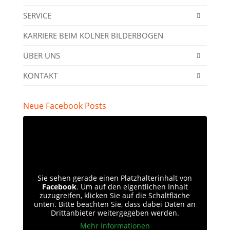
SERVICE
KARRIERE BEIM KÖLNER BILDERBOGEN
ÜBER UNS
KONTAKT
Neue Facebook Posts
Sie sehen gerade einen Platzhalterinhalt von
Facebook
. Um auf den eigentlichen Inhalt
zuzugreifen, klicken Sie auf die Schaltfläche
unten. Bitte beachten Sie, dass dabei Daten an
Drittanbieter weitergegeben werden.
Mehr Informationen