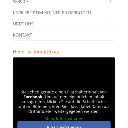
SERVICE
KARRIERE BEIM KÖLNER BILDERBOGEN
ÜBER UNS
KONTAKT
Neue Facebook Posts
Sie sehen gerade einen Platzhalterinhalt von
Facebook
. Um auf den eigentlichen Inhalt
zuzugreifen, klicken Sie auf die Schaltfläche
unten. Bitte beachten Sie, dass dabei Daten an
Drittanbieter weitergegeben werden.
Mehr Informationen
Inhalt entsperren