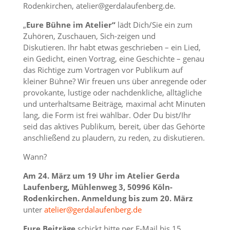
Rodenkirchen, atelier@gerdalaufenberg.de.
„
Eure Bühne im Atelier“
lädt Dich/Sie ein zum
Zuhören, Zuschauen, Sich-zeigen und
Diskutieren. Ihr habt etwas geschrieben – ein Lied,
ein Gedicht, einen Vortrag, eine Geschichte – genau
das Richtige zum Vortragen vor Publikum auf
kleiner Bühne? Wir freuen uns über anregende oder
provokante, lustige oder nachdenkliche, alltägliche
und unterhaltsame Beiträge
,
maximal acht Minuten
lang, die Form ist frei wählbar. Oder Du bist/Ihr
seid das aktives Publikum
,
bereit, über das Gehörte
anschließend zu plaudern, zu reden, zu diskutieren.
Wann?
Am 24. März um 19 Uhr im Atelier Gerda
Laufenberg, Mühlenweg 3, 50996 Köln-
Rodenkirchen. Anmeldung bis zum 20. März
unter
atelier@gerdalaufenberg.de
Eure Beiträge
schickt bitte per E-Mail bis 15.