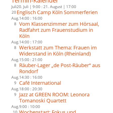
Termin-Kalender
Juli
20. Juli | 9:00
:
21. August | 17:00
Englisch Camp Köln Sommerferien
20
Aug.
14:00
:
16:00
Vom Klassenzimmer zum Hörsaal,
8
Radfahrt zum Frauenstudium in
Köln
Aug.
14:00
:
17:00
Werkstatt zum Thema: Frauen im
8
Widerstand in Köln (Rheinland)
Aug.
15:00
:
21:00
Räuber-Lager „de Post-Räuber“ aus
8
Rondorf
Aug.
14:30
:
16:00
Café International
9
Aug.
18:00
:
20:30
Jazz at GREEN ROOM: Leonora
9
Tomanoski Quartett
Aug.
9:00
:
10:00
Wochenstart: Fokus und
10