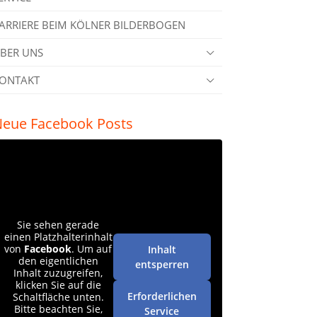
ARRIERE BEIM KÖLNER BILDERBOGEN
BER UNS
ONTAKT
eue Facebook Posts
Sie sehen gerade
einen Platzhalterinhalt
von
Facebook
. Um auf
Inhalt
den eigentlichen
entsperren
Inhalt zuzugreifen,
klicken Sie auf die
Erforderlichen
Schaltfläche unten.
Bitte beachten Sie,
Service