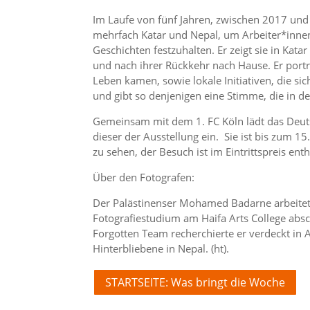
Im Laufe von fünf Jahren, zwischen 2017 un
mehrfach Katar und Nepal, um Arbeiter*innen 
Geschichten festzuhalten. Er zeigt sie in Kata
und nach ihrer Rückkehr nach Hause. Er portr
Leben kamen, sowie lokale Initiativen, die 
und gibt so denjenigen eine Stimme, die in de
Gemeinsam mit dem 1. FC Köln lädt das Deu
dieser der Ausstellung ein. Sie ist bis zum
zu sehen, der Besuch ist im Eintrittspreis enth
Über den Fotografen:
Der Palästinenser Mohamed Badarne arbeitete
Fotografiestudium am Haifa Arts College abschl
Forgotten Team recherchierte er verdeckt in 
Hinterbliebene in Nepal. (ht).
STARTSEITE: Was bringt die Woche