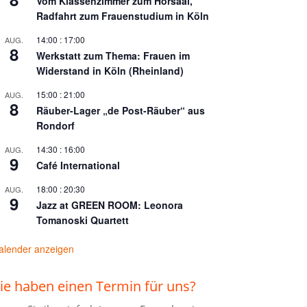
Vom Klassenzimmer zum Hörsaal,
Radfahrt zum Frauenstudium in Köln
14:00
:
17:00
AUG.
8
Werkstatt zum Thema: Frauen im
Widerstand in Köln (Rheinland)
15:00
:
21:00
AUG.
8
Räuber-Lager „de Post-Räuber“ aus
Rondorf
14:30
:
16:00
AUG.
9
Café International
18:00
:
20:30
AUG.
9
Jazz at GREEN ROOM: Leonora
Tomanoski Quartett
alender anzeigen
ie haben einen Termin für uns?