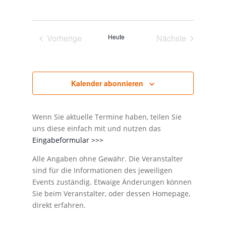
Ansicht
Suche
Datum
Navigat
und
wählen.
Ansichten,
Vorherige
Heute
Nächste
Navigation
Veranstaltungen
Veranstaltunge
Kalender abonnieren
Wenn Sie aktuelle Termine haben, teilen Sie
uns diese einfach mit und nutzen das
Eingabeformular >>>
Alle Angaben ohne Gewähr. Die Veranstalter
sind für die Informationen des jeweiligen
Events zuständig. Etwaige Änderungen können
Sie beim Veranstalter, oder dessen Homepage,
direkt erfahren.