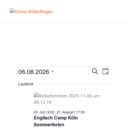
Veranstaltungen
Veranstalt
Veransta
06.08.2026
Suche
Tag
Ansichte
Suche
für
Datum
Navigati
Laufend
und
wählen.
06.
Ansichten,
August
Navigation
2026
20. Juli | 9:00
:
21. August | 17:00
Englisch Camp Köln
Sommerferien