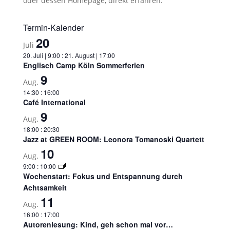
oder dessen Homepage, direkt erfahren.
Termin-Kalender
20
Juli
20. Juli | 9:00
:
21. August | 17:00
Englisch Camp Köln Sommerferien
9
Aug.
14:30
:
16:00
Café International
9
Aug.
18:00
:
20:30
Jazz at GREEN ROOM: Leonora Tomanoski Quartett
10
Aug.
9:00
:
10:00
Wochenstart: Fokus und Entspannung durch
Achtsamkeit
11
Aug.
16:00
:
17:00
Autorenlesung: Kind, geh schon mal vor…