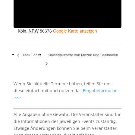
VERANSTALTUNGSORT
Aula des Berufskollegs Perlengraben
Perlengraben 101
Köln
,
NRW
50676
Google Karte anzeigen
Bläck Fööss
Klavierquintette von Mozart und Beethoven
Wenn Sie aktuelle Termine haben, teilen Sie uns
diese einfach mit und nutzen das
Eingabeformular
>>>
Alle Angaben ohne Gewähr. Die Veranstalter sind für
die Informationen des jeweiligen Events zuständig.
Etwaige Änderungen können Sie beim Veranstalter,