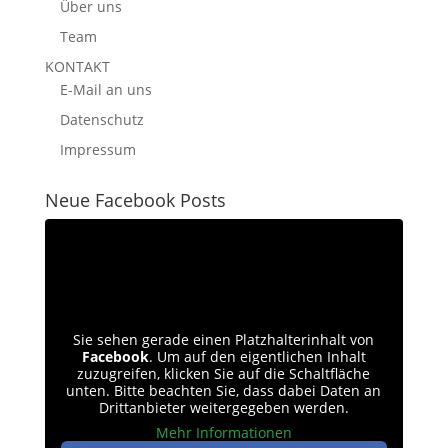
Über uns
Team
KONTAKT
E-Mail an uns
Datenschutz
Impressum
Neue Facebook Posts
Sie sehen gerade einen Platzhalterinhalt von
Facebook
. Um auf den eigentlichen Inhalt
zuzugreifen, klicken Sie auf die Schaltfläche
unten. Bitte beachten Sie, dass dabei Daten an
Drittanbieter weitergegeben werden.
Mehr Informationen