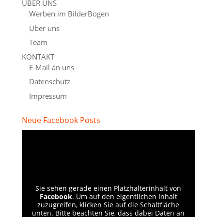
ÜBER UNS
Werben im BilderBogen
Über uns
Team
KONTAKT
E-Mail an uns
Datenschutz
Impressum
Neue Facebook Posts
Sie sehen gerade einen Platzhalterinhalt von
Facebook
. Um auf den eigentlichen Inhalt
zuzugreifen, klicken Sie auf die Schaltfläche
unten. Bitte beachten Sie, dass dabei Daten an