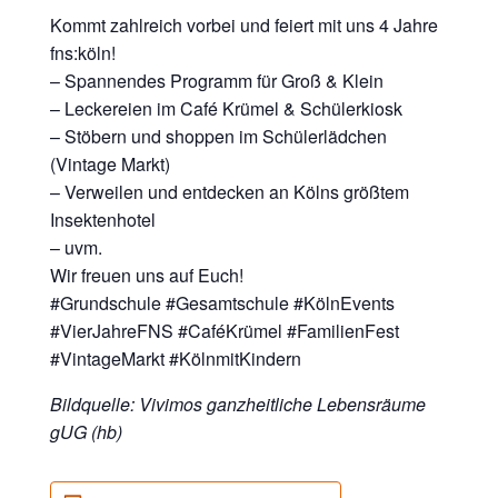
Kommt zahlreich vorbei und feiert mit uns 4 Jahre
fns:köln!
– Spannendes Programm für Groß & Klein
– Leckereien im Café Krümel & Schülerkiosk
– Stöbern und shoppen im Schülerlädchen
(Vintage Markt)
– Verweilen und entdecken an Kölns größtem
Insektenhotel
– uvm.
Wir freuen uns auf Euch!
#Grundschule #Gesamtschule #KölnEvents
#VierJahreFNS #CaféKrümel #FamilienFest
#VintageMarkt #KölnmitKindern
Bildquelle: Vivimos ganzheitliche Lebensräume
gUG (hb)