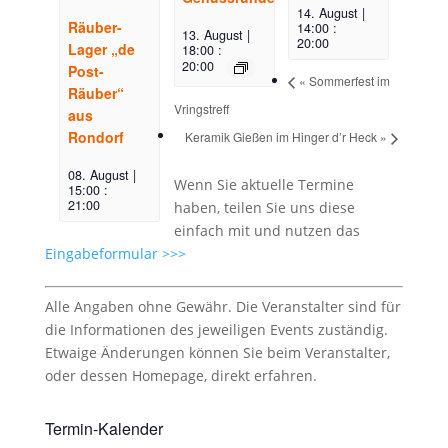
14. August |
Räuber-
14:00
:
13. August |
20:00
Lager „de
18:00
:
20:00
Post-
«
Sommerfest im
Räuber“
Vringstreff
aus
Rondorf
Keramik Gießen im Hinger d’r Heck
»
08. August |
Wenn Sie aktuelle Termine
15:00
:
21:00
haben, teilen Sie uns diese
einfach mit und nutzen das
Eingabeformular >>>
Alle Angaben ohne Gewähr. Die Veranstalter sind für
die Informationen des jeweiligen Events zuständig.
Etwaige Änderungen können Sie beim Veranstalter,
oder dessen Homepage, direkt erfahren.
Termin-Kalender