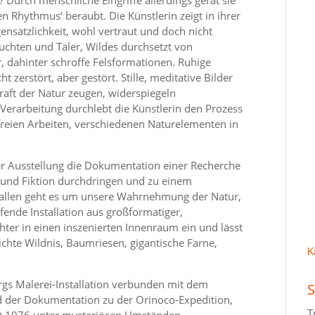
 Rhythmus‘ beraubt. Die Künstlerin zeigt in ihrer
gensätzlichkeit, wohl vertraut und doch nicht
uchten und Täler, Wildes durchsetzt von
, dahinter schroffe Felsformationen. Ruhige
zerstört, aber gestört. Stille, meditative Bilder
raft der Natur zeugen, widerspiegeln
 Verarbeitung durchlebt die Künstlerin den Prozess
reien Arbeiten, verschiedenen Naturelementen in
er Ausstellung die Dokumentation einer Recherche
n und Fiktion durchdringen und zu einem
allen geht es um unsere Wahrnehmung der Natur,
fende Installation aus großformatiger,
hter in einen inszenierten Innenraum ein und lässt
ichte Wildnis, Baumriesen, gigantische Farne,
K
rgs Malerei-Installation verbunden mit dem
S
nd der Dokumentation zu der Orinoco-Expedition,
T
gust 1976 unter mysteriösen Umständen