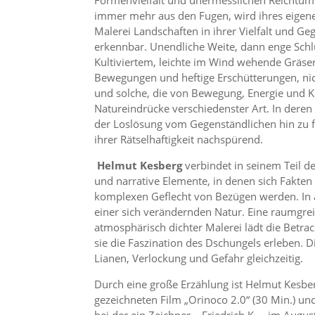
immer mehr aus den Fugen, wird ihres eigenen
Malerei Landschaften in ihrer Vielfalt und Ge
erkennbar. Unendliche Weite, dann enge Schl
Kultiviertem, leichte im Wind wehende Gräser
Bewegungen und heftige Erschütterungen, nicht 
und solche, die von Bewegung, Energie und K
Natureindrücke verschiedenster Art. In deren
der Loslösung vom Gegenständlichen hin zu f
ihrer Rätselhaftigkeit nachspürend.
Helmut Kesberg
verbindet in seinem Teil d
und narrative Elemente, in denen sich Fakte
komplexen Geflecht von Bezügen werden. In 
einer sich verändernden Natur. Eine raumgrei
atmosphärisch dichter Malerei lädt die Betrac
sie die Faszination des Dschungels erleben. D
Lianen, Verlockung und Gefahr gleichzeitig.
Durch eine große Erzählung ist Helmut Kesbe
gezeichneten Film „Orinoco 2.0“ (30 Min.) u
bei der ein Zeichner – Friedrich K. – im Au