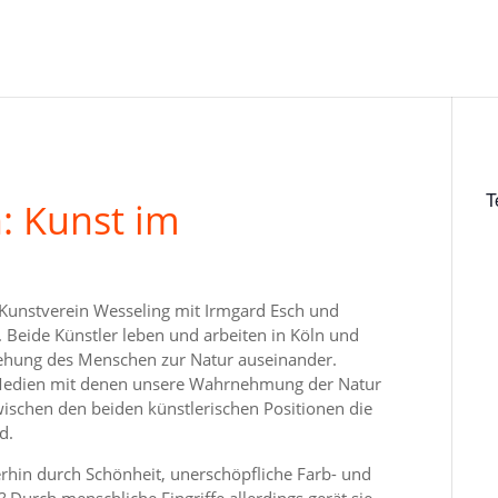
T
: Kunst im
 Kunstverein Wesseling mit Irmgard Esch und
 Beide Künstler leben und arbeiten in Köln und
ziehung des Menschen zur Natur auseinander.
e Medien mit denen unsere Wahrnehmung der Natur
wischen den beiden künstlerischen Positionen die
nd.
terhin durch Schönheit, unerschöpfliche Farb- und
Durch menschliche Eingriffe allerdings gerät sie