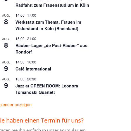
Radfahrt zum Frauenstudium in Köln
14:00
:
17:00
AUG.
8
Werkstatt zum Thema: Frauen im
Widerstand in Köln (Rheinland)
15:00
:
21:00
AUG.
8
Räuber-Lager „de Post-Räuber“ aus
Rondorf
14:30
:
16:00
AUG.
9
Café International
18:00
:
20:30
AUG.
9
Jazz at GREEN ROOM: Leonora
Tomanoski Quartett
alender anzeigen
ie haben einen Termin für uns?
ragen Sie ihn einfach in unser
Formular ein