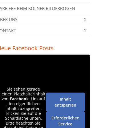
ARRIERE BEIM KÖLNER BILDERBOGEN
BER UNS
ONTAKT
eue Facebook Posts
Sie sehen gerade
einen Platzhalterinhalt
von
Facebook
. Um auf
Inhalt
den eigentlichen
entsperren
Inhalt zuzugreifen,
klicken Sie auf die
Erforderlichen
Schaltfläche unten.
Bitte beachten Sie,
Service
dass dabei Daten an