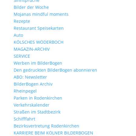
Sinnsprüche
Bilder der Woche
Datenschutz
|
Impressum
| © perey-medien
Mojanas mindful moments
Rezepte
Restaurant Speisekarten
Auto
KÖLSCHES WÖDERBOCH
MAGAZIN-ARCHIV
SERVICE
Werben im BilderBogen
Den gedruckten BilderBogen abonnieren
ABO: Newsletter
BilderBogen Archiv
Rheinpegel
Parken in Rodenkirchen
Verkehrskalender
Straßen im Stadtbezirk
Schifffahrt
Bezirksvertretung Rodenkirchen
KARRIERE BEIM KÖLNER BILDERBOGEN