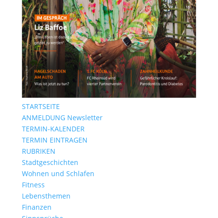
STARTSEITE
ANMELDUNG Newsletter
TERMIN-KALENDER
TERMIN EINTRAGEN
RUBRIKEN
Stadtgeschichten
Wohnen und Schlafen
Fitness
Lebensthemen
Finanzen