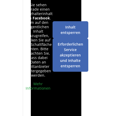
Sie sehen
gerade einen
Platzhalterinhalt
von
Facebook
.
Um auf den
eigentlichen
Inhalt
Inhalt
entsperren
zuzugreifen,
klicken Sie auf
Erforderlichen
die Schaltfläche
unten. Bitte
Service
beachten Sie,
akzeptieren
dass dabei
und Inhalte
Daten an
entsperren
Drittanbieter
weitergegeben
werden.
Mehr
Informationen