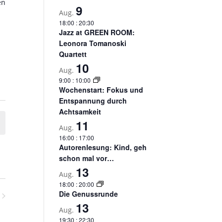
en
9
Aug.
18:00
:
20:30
Jazz at GREEN ROOM:
Leonora Tomanoski
Quartett
10
Aug.
9:00
:
10:00
Wochenstart: Fokus und
Entspannung durch
Achtsamkeit
11
Aug.
16:00
:
17:00
Autorenlesung: Kind, geh
schon mal vor…
13
Aug.
18:00
:
20:00
Die Genussrunde
13
nstaltungen
Aug.
19:30
:
22:30