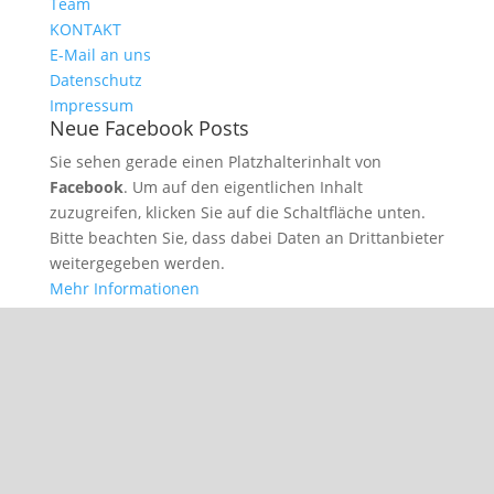
Team
KONTAKT
E-Mail an uns
Datenschutz
Impressum
Neue Facebook Posts
Sie sehen gerade einen Platzhalterinhalt von
Facebook
. Um auf den eigentlichen Inhalt
zuzugreifen, klicken Sie auf die Schaltfläche unten.
Bitte beachten Sie, dass dabei Daten an Drittanbieter
weitergegeben werden.
Mehr Informationen
Inhalt entsperren
Erforderlichen Service akzeptieren und Inhalte
entsperren
Datenschutz
|
Impressum
| © perey-medien