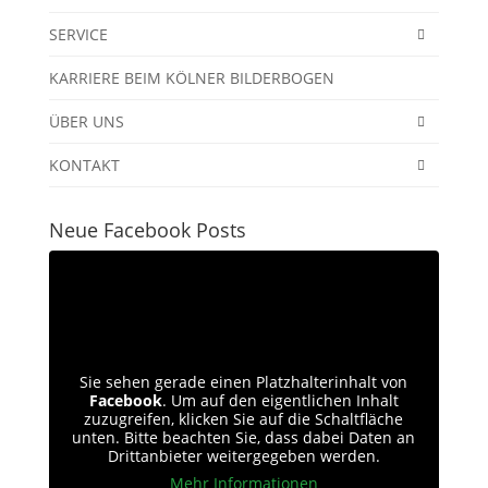
SERVICE
KARRIERE BEIM KÖLNER BILDERBOGEN
ÜBER UNS
KONTAKT
Neue Facebook Posts
Sie sehen gerade einen Platzhalterinhalt von
Facebook
. Um auf den eigentlichen Inhalt
zuzugreifen, klicken Sie auf die Schaltfläche
unten. Bitte beachten Sie, dass dabei Daten an
Drittanbieter weitergegeben werden.
Mehr Informationen