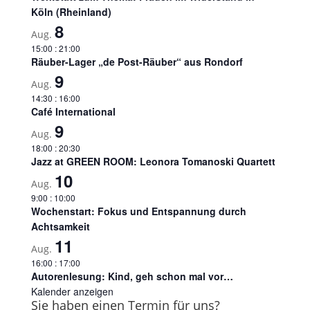
Köln (Rheinland)
8
Aug.
15:00
:
21:00
Räuber-Lager „de Post-Räuber“ aus Rondorf
9
Aug.
14:30
:
16:00
Café International
9
Aug.
18:00
:
20:30
Jazz at GREEN ROOM: Leonora Tomanoski Quartett
10
Aug.
9:00
:
10:00
Wochenstart: Fokus und Entspannung durch
Achtsamkeit
11
Aug.
16:00
:
17:00
Autorenlesung: Kind, geh schon mal vor…
Kalender anzeigen
Sie haben einen Termin für uns?