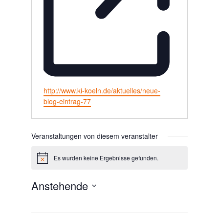
Webseite
http://www.ki-koeln.de/aktuelles/neue-
blog-eintrag-77
Veranstaltungen von diesem veranstalter
Es wurden keine Ergebnisse gefunden.
Hinweis
Anstehende
Datum
wählen.