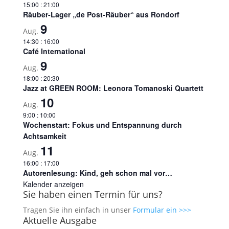
15:00
:
21:00
Räuber-Lager „de Post-Räuber“ aus Rondorf
9
Aug.
14:30
:
16:00
Café International
9
Aug.
18:00
:
20:30
Jazz at GREEN ROOM: Leonora Tomanoski Quartett
10
Aug.
9:00
:
10:00
Wochenstart: Fokus und Entspannung durch
Achtsamkeit
11
Aug.
16:00
:
17:00
Autorenlesung: Kind, geh schon mal vor…
Kalender anzeigen
Sie haben einen Termin für uns?
Tragen Sie ihn einfach in unser
Formular ein >>>
Aktuelle Ausgabe