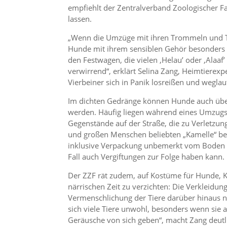
empfiehlt der Zentralverband Zoologischer Fa
lassen.
„Wenn die Umzüge mit ihren Trommeln und Tr
Hunde mit ihrem sensiblen Gehör besonde
den Festwagen, die vielen ‚Helau’ oder ‚Alaa
verwirrend“, erklärt Selina Zang, Heimtierexp
Vierbeiner sich in Panik losreißen und weglau
Im dichten Gedränge können Hunde auch über
werden. Häufig liegen während eines Umzugs
Gegenstände auf der Straße, die zu Verletzun
und großen Menschen beliebten „Kamelle“ ber
inklusive Verpackung unbemerkt vom Boden
Fall auch Vergiftungen zur Folge haben kann.
Der ZZF rät zudem, auf Kostüme für Hunde, Ka
närrischen Zeit zu verzichten: Die Verkleidu
Vermenschlichung der Tiere darüber hinaus nic
sich viele Tiere unwohl, besonders wenn sie a
Geräusche von sich geben“, macht Zang deutl