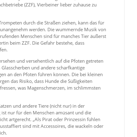
chbetriebe (ZZF), Vierbeiner lieber zuhause zu
ompeten durch die Straßen ziehen, kann das für
rs unangenehm werden. Die wummernde Musik von
f’ rufenden Menschen sind für manches Tier äußerst
ertin beim ZZF. Die Gefahr bestehe, dass
fen.
sehen und versehentlich auf die Pfoten getreten
 Glasscherben und andere scharfkantige
gen an den Pfoten führen können. Die bei kleinen
gen das Risiko, dass Hunde die Süßigkeiten
 fressen, was Magenschmerzen, im schlimmsten
tzen und andere Tiere (nicht nur) in der
ng ist nur für den Menschen amüsant und die
ht artgerecht. „Als Pirat oder Prinzessin fühlen
usstaffiert sind mit Accessoires, die wackeln oder
ich.