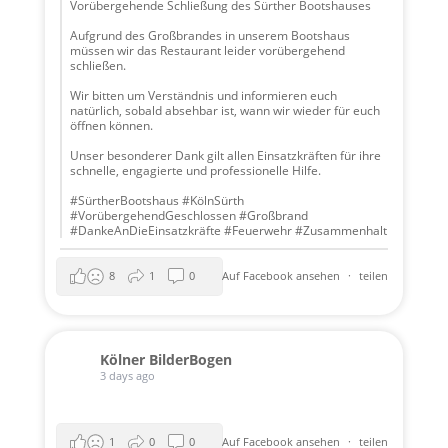
Vorübergehende Schließung des Sürther Bootshauses
Aufgrund des Großbrandes in unserem Bootshaus
müssen wir das Restaurant leider vorübergehend
schließen.
Wir bitten um Verständnis und informieren euch
natürlich, sobald absehbar ist, wann wir wieder für euch
öffnen können.
Unser besonderer Dank gilt allen Einsatzkräften für ihre
schnelle, engagierte und professionelle Hilfe.
#SürtherBootshaus #KölnSürth
#VorübergehendGeschlossen #Großbrand
#DankeAnDieEinsatzkräfte #Feuerwehr #Zusammenhalt
8
1
0
Auf Facebook ansehen
·
teilen
Kölner BilderBogen
3 days ago
1
0
0
Auf Facebook ansehen
·
teilen