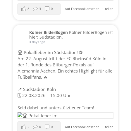
8
3
0
Auf Facebook ansehen
·
teilen
Kölner BilderBogen
Kölner BilderBogen ist
hier: Südstadion.
4 days ago
🏆 Pokalfieber im Südstadion! ⚽️
Am 22. August trifft der FC Rheinsüd Köln in
der 1. Runde des Bitburger-Pokals auf
Alemannia Aachen. Ein echtes Highlight für alle
Fußballfans. 🔥
📍 Südstadion Köln
🗓️ 22.08.2026 | 15:00 Uhr
Seid dabei und unterstützt euer Team!
2
0
0
Auf Facebook ansehen
·
teilen