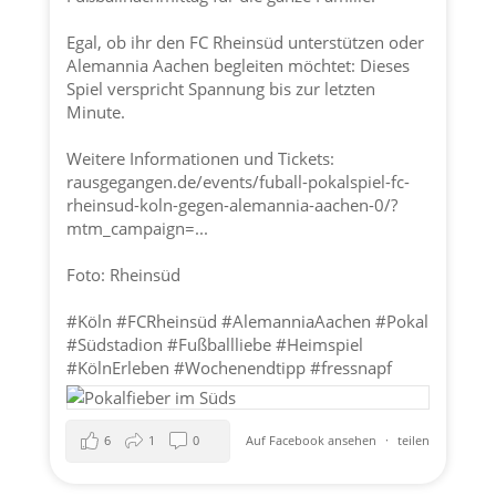
Egal, ob ihr den FC Rheinsüd unterstützen oder
Alemannia Aachen
begleiten möchtet: Dieses
Spiel verspricht Spannung bis zur letzten
Minute.
Weitere Informationen und Tickets:
rausgegangen.de/events/fuball-pokalspiel-fc-
rheinsud-koln-gegen-alemannia-aachen-0/?
mtm_campaign=...
Foto: Rheinsüd
#Köln
#FCRheinsüd
#AlemanniaAachen
#Pokal
#Südstadion
#Fußballliebe
#Heimspiel
#Köln
Erleben
#Wochenendtipp
#fressnapf
6
1
0
Auf Facebook ansehen
·
teilen