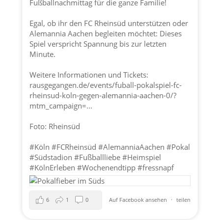
Fußballnachmittag für die ganze Familie!
Egal, ob ihr den FC Rheinsüd unterstützen oder
Alemannia Aachen
begleiten möchtet: Dieses
Spiel verspricht Spannung bis zur letzten
Minute.
Weitere Informationen und Tickets:
rausgegangen.de/events/fuball-pokalspiel-fc-
rheinsud-koln-gegen-alemannia-aachen-0/?
mtm_campaign=...
Foto: Rheinsüd
#Köln
#FCRheinsüd
#AlemanniaAachen
#Pokal
#Südstadion
#Fußballliebe
#Heimspiel
#Köln
Erleben
#Wochenendtipp
#fressnapf
6
1
0
Auf Facebook ansehen
·
teilen