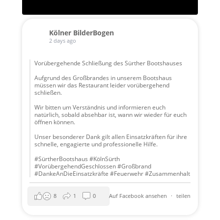
Kölner BilderBogen
2 days ago
Vorübergehende Schließung des Sürther Bootshauses
Aufgrund des Großbrandes in unserem Bootshaus
müssen wir das Restaurant leider vorübergehend
schließen.
Wir bitten um Verständnis und informieren euch
natürlich, sobald absehbar ist, wann wir wieder für euch
öffnen können.
Unser besonderer Dank gilt allen Einsatzkräften für ihre
schnelle, engagierte und professionelle Hilfe.
#SürtherBootshaus #KölnSürth
#VorübergehendGeschlossen #Großbrand
#DankeAnDieEinsatzkräfte #Feuerwehr #Zusammenhalt
8
1
0
Auf Facebook ansehen
·
teilen