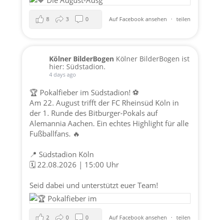
8
3
0
Auf Facebook ansehen
·
teilen
Kölner BilderBogen
Kölner BilderBogen ist
hier: Südstadion.
4 days ago
🏆 Pokalfieber im Südstadion! ⚽️
Am 22. August trifft der FC Rheinsüd Köln in
der 1. Runde des Bitburger-Pokals auf
Alemannia Aachen. Ein echtes Highlight für alle
Fußballfans. 🔥
📍 Südstadion Köln
🗓️ 22.08.2026 | 15:00 Uhr
Seid dabei und unterstützt euer Team!
2
0
0
Auf Facebook ansehen
·
teilen