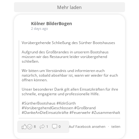
Mehr laden
Kölner BilderBogen
2 days ago
Vorübergehende Schließung des Sürther Bootshauses
Aufgrund des Großbrandes in unserem Bootshaus
müssen wir das Restaurant leider vorübergehend
schließen.
Wir bitten um Verständnis und informieren euch
natürlich, sobald absehbar ist, wann wir wieder für euch
öffnen können.
Unser besonderer Dank gilt allen Einsatzkräften für ihre
schnelle, engagierte und professionelle Hilfe.
#SürtherBootshaus #KölnSürth
#VorübergehendGeschlossen #Großbrand
#DankeAnDieEinsatzkräfte #Feuerwehr #Zusammenhalt
8
1
0
Auf Facebook ansehen
·
teilen