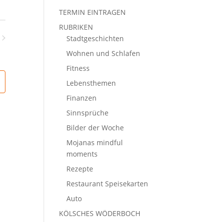
Ansichten-
he
Navigation
TERMIN EINTRAGEN
chten,
RUBRIKEN
Stadtgeschichten
gation
nstaltungen
Wohnen und Schlafen
Fitness
Lebensthemen
Finanzen
Sinnsprüche
Bilder der Woche
Mojanas mindful
moments
Rezepte
Restaurant Speisekarten
Auto
KÖLSCHES WÖDERBOCH