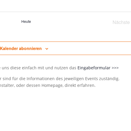
Suc
und
Ansi
Heute
Nächste
Navi
Vera
Kalender abonnieren
e uns diese einfach mit und nutzen das
Eingabeformular >>>
 sind für die Informationen des jeweiligen Events zuständig.
talter, oder dessen Homepage, direkt erfahren.