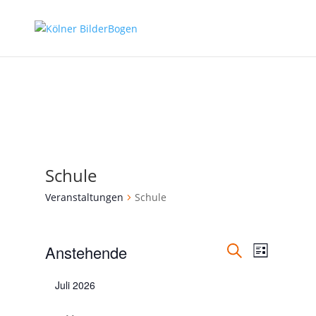
Schule
Veranstaltungen
Schule
Veranstal
Veranstaltungen
Veranst
Anstehende
Liste
Ansicht
Suche
Suche
Datum
Navigat
und
Juli 2026
wählen.
Ansichten,