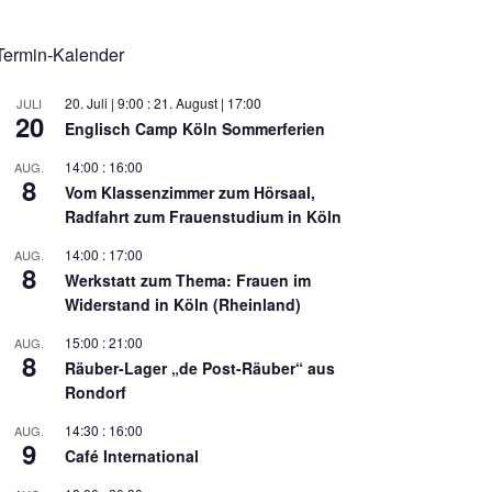
Termin-Kalender
20. Juli | 9:00
:
21. August | 17:00
JULI
20
Englisch Camp Köln Sommerferien
14:00
:
16:00
AUG.
8
Vom Klassenzimmer zum Hörsaal,
Radfahrt zum Frauenstudium in Köln
14:00
:
17:00
AUG.
8
Werkstatt zum Thema: Frauen im
Widerstand in Köln (Rheinland)
15:00
:
21:00
AUG.
8
Räuber-Lager „de Post-Räuber“ aus
Rondorf
14:30
:
16:00
AUG.
9
Café International