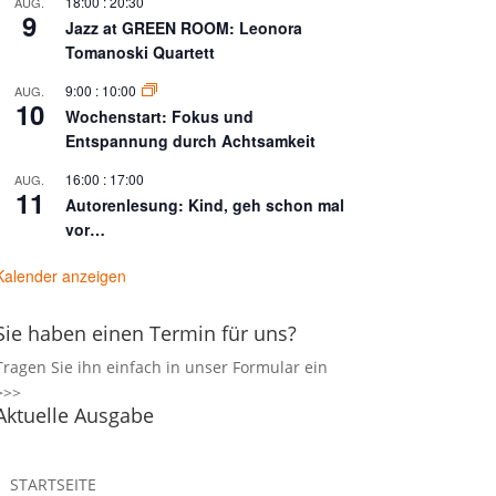
18:00
:
20:30
AUG.
9
Jazz at GREEN ROOM: Leonora
Tomanoski Quartett
9:00
:
10:00
AUG.
10
Wochenstart: Fokus und
Entspannung durch Achtsamkeit
16:00
:
17:00
AUG.
11
Autorenlesung: Kind, geh schon mal
vor…
Kalender anzeigen
Sie haben einen Termin für uns?
Tragen Sie ihn einfach in unser
Formular ein
>>>
Aktuelle Ausgabe
STARTSEITE