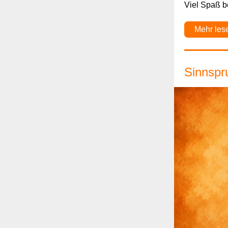
Viel Spaß be
Mehr les
Sinnspr