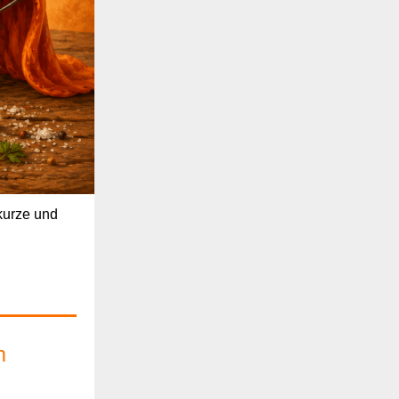
kurze und
m