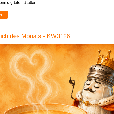
im digitalen Blättern.
en
uch des Monats - KW3126