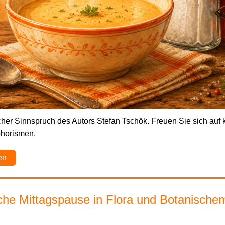
cher Sinnspruch des Autors Stefan Tschök. Freuen Sie sich auf 
phorismen.
en
che Mittagspause in Flora und Botanische