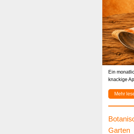
Ein monatli
knackige A
Mehr les
Botanis
Garten