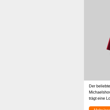
Der beliebt
Michaelshov
trägt eine 